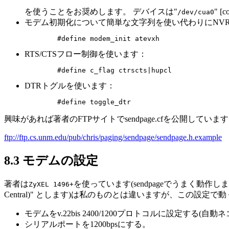
を使うことをお奨めします。 デバイスは"
" [
/dev/cua0
モデム初期化について簡単な文字列を使い代わりにNVR
RTS/CTSフロー制御を使います：
DTRトグルを使います：
興味があれば著者のFTPサイトでsendpage.cfを公開していま
ftp://ftp.cs.unm.edu/pub/chris/paging/sendpage/sendpage.h.example
8.3 モデムの設定
著者は
を使っています(sendpageでうまく動作し
ZyXEL 1496+
Central)" とします)は私のものとは違いますが、この
モデムをv.22bis 2400/1200プロトコルに設定する(
シリアルポートを1200bpsにする。