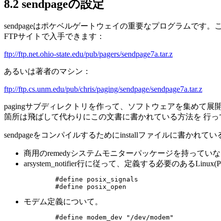
8.2 sendpageの設定
sendpageはポケベルゲートウェイの重要なプログラムです
FTPサイトで入手できます：
ftp://ftp.net.ohio-state.edu/pub/pagers/sendpage7a.tar.z
あるいは著者のマシン：
ftp://ftp.cs.unm.edu/pub/chris/paging/sendpage/sendpage7a.tar.z
pagingサブディレクトリを作って、ソフトウェアを集めて展開して下さい 
箇所は飛ばして代わりにこの文書に書かれている方法を 行っ
sendpageをコンパイルするためにinstallファイルに書か
商用のremedyシステムモニターパッケージを持っていな
arsystem_notifier行に従って、定義する必要のあるLinu
        #define posix_signals 

モデム定義について。