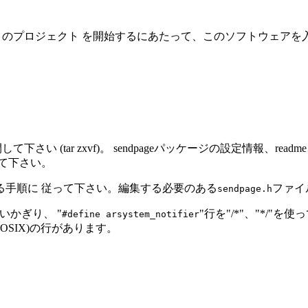
。このプロジェクト を開始するにあたって、このソフトウェアを入手
(tar zxvf)。 sendpageパッケージの設定情報、readme
て下さい。
れている手順に 従って下さい。編集する必要のある
ファイ
sendpage.h
いかぎり、 "
"行を"/*"、"*/
#define arsystem_notifier
x(POSIX)の行があります。