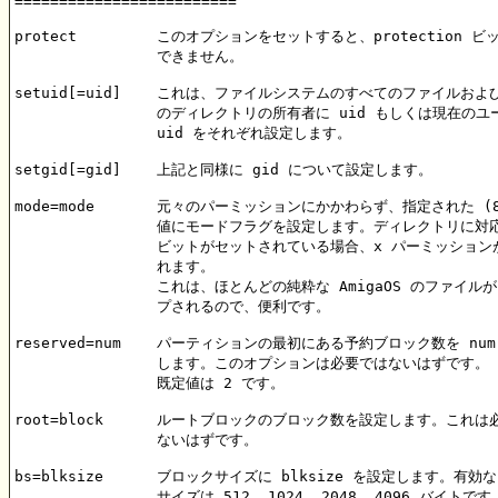
=========================

protect		このオプションをセットすると、protection ビットは変更

                できません。

setuid[=uid]	これは、ファイルシステムのすべてのファイルおよびすべて

                のディレクトリの所有者に uid もしくは現在のユ
		uid をそれぞれ設定します。

setgid[=gid]	上記と同様に gid について設定します。

mode=mode	元々のパーミッションにかかわらず、指定された (8 進の)

                値にモードフラグを設定します。ディレクトリに対応
		ビットがセットされている場合、x パーミッションが付加さ

		れます。

                これは、ほとんどの純粋な AmigaOS のファイルが 
		プされるので、便利です。

reserved=num	パーティションの最初にある予約ブロック数を num で設定

                します。このオプションは必要ではないはずです。

                既定値は 2 です。

root=block	ルートブロックのブロック数を設定します。これは必要では

                ないはずです。

bs=blksize	ブロックサイズに blksize を設定します。有効なブロック

                サイズは 512, 1024, 2048, 4096 バイトで