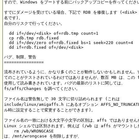
すので、Windows をブートする前にバックアップコピーを作ってください
すでにダメージを受けている場合、下記で RDB を修復します (<disk> 
名です)。

自分のリスクで行ってください。

  dd if=/dev/<disk> of=rdb.tmp count=1

  cp rdb.tmp rdb.fixed

  dd if=/dev/zero of=rdb.fixed bs=1 seek=220 count=4

  dd if=rdb.fixed of=/dev/<disk>

バグ、制限、警告

================

流布されているように、かなり多くのことが動作しないかもしれません。す
てのことがテストされているわけではありませんが、数百 MB は、この fs
使用して読み書きされています。バグの最新のリストに関しては、

fs/affs/Changes を調べてください。

ファイル名は警告無しで 30 文字に切り詰められます (これは 

include/linux/amigaffs.h にあるオプション AFFS_NO_TRUNCA
ル時に設定することで変更することができます)。

ファイル名の一致における大文字小文字の区別は、affs ではありませんが
Linux シェルでは区別されます。例えば (/wb は affs がマウントした
    rm /wb/WRONGCASE

は、/mnt/wrongcase を削除しますが、
