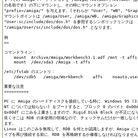
の名前です) の下にマウントし、その時にマウントオプション

"prefix=/amiga/" を与えます。(それらが "User", "WB", "Grap
マウントポイントは /amiga/User, /amiga/WB, /amiga/Graphic
"User:sc/include/dos/dos.h" を参照するシンボリックリンクは

"/amiga/User/sc/include/dos/dos.h" となります。

例

==

コマンドライン：

    mount  Archive/Amiga/Workbench3.1.adf /mnt -t affs 
    mount  /dev/sda3 /Amiga -t affs

/etc/fstab のエントリ：

    /dev/sdb5	/amiga/Workbench    affs    noauto,user,exec,verbose 0 0

重要な注意

==========

PC に Amiga のハードディスクを接続している時に、Windows 95 (3.x
NT については知らない) をブートすると、ブロック 0 のバイト 0x00d
0x00df にごみを上書きしますので、Rigid Disk Block が不正にな
良くそこは RDB の未使用の領域なので、チェックサムだけが一致しなくな
ます。

Linux はこのごみを無視して、RDB を何とか認識しますが、Amiga に
イブを再び接続する前に、RDB を再格納するか修復しなければなりません