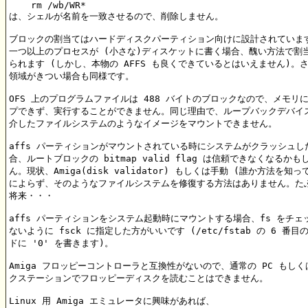
    rm /wb/WR*

は、シェルが名前を一致させるので、削除しません。

ブロックの割当てはハードディスクパーティション向けに設計されています
一つ以上のプロセスが (小さな)ディスケットに書く場合、醜い方法で割当
られます (しかし、本物の AFFS も良くできているとはいえません)。さ
領域がきつい場合も同様です。

OFS 上のプログラムファイルは 488 バイトのブロックなので、メモリに
プできず、実行することができません。同じ理由で、ループバックデバイス
介したファイルシステムのようなイメージをマウントできません。

affs パーティションがマウントされている時にシステムがクラッシュした
合、ルートブロックの bitmap valid flag は信頼できなくなるかもし
ん。現状、Amiga(disk validator) もしくは手動 (誰か方法を知っ
によらず、そのようなファイルシステムを修復する方法はありません。たぶ
将来・・・

affs パーティションをシステム起動時にマウントする場合、fs をチェッ
ないように fsck に指定した方がいいです (/etc/fstab の 6 番目
ドに '0' を書きます)。

Amiga フロッピーコントローラと互換性がないので、通常の PC もしく
クステーションでフロッピーディスクを読むことはできません。

Linux 用 Amiga エミュレータに興味があれば、
