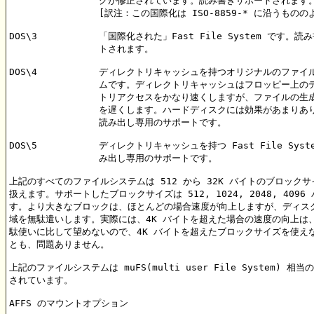
                グが修正されています。読み書きサポートされます。
                [訳注：この国際化は ISO-8859-* に沿うものの
DOS\3		「国際化された」Fast File System です。読み書きサポー

                トされます。

DOS\4		ディレクトリキャッシュを持つオリジナルのファイルシステ

                ムです。ディレクトリキャッシュはフロッピー上の
		トリアクセスをかなり速くしますが、ファイルの生成／削除

		を遅くします。ハードディスクには効果があまりありません。

		読み出し専用のサポートです。

DOS\5		ディレクトリキャッシュを持つ Fast File System です。読

                み出し専用のサポートです。

上記のすべてのファイルシステムは 512 から 32K バイトのブロックサ
扱えます。サポートしたブロックサイズは 512, 1024, 2048, 4096 
す。より大きなブロックは、ほとんどの場合速度が向上しますが、ディスク
域を無駄遣いします。実際には、4K バイトを超えた場合の速度の向上は、
駄使いに比して望めないので、4K バイトを超えたブロックサイズを使えな
とも、問題ありません。

上記のファイルシステムは muFS(multi user File System) 相当
されています。

AFFS のマウントオプション
