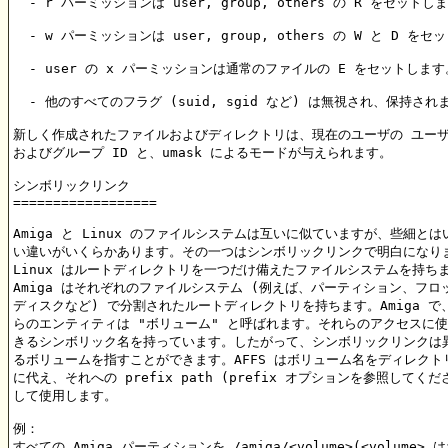
  - r パーミッションは user, group, others の R をセットしま
  - w パーミッションは user, group, others の W と D をセ
  - user の x パーミッションは通常のファイルの E をセットします。
  - 他のすべてのフラグ (suid, sgid など) は無視され、保持されま
新しく作成されたファイルおよびディレクトリは、現在のユーザの ユーザ 
およびグループ ID と、umask によるモードが与えられます。

シンボリックリンク

==================

Amiga と Linux のファイルシステムは互いに似ていますが、些細とはい
い違いがいくらかあります。その一つはシンボリックリンクで明白になりま
Linux はルートディレクトリを一つだけ備えたファイルシステムを持ちま
Amiga はそれぞれのファイルシステム (例えば、パーティション、フロッ
ディスクなど) で分割されたルートディレクトリを持ちます。Amiga で、
らのエンティティは "ボリューム" と呼ばれます。それらのアクセスに使
きるシンボリック名を持っています。したがって、シンボリックリンクは異
るボリュームを指すことができます。AFFS はボリューム名をディレクトリ
に代え、それへの prefix path (prefix オプションを参照してくださ
して使用します。

例：

すべての Amiga パーティションを /amiga/<volume>(<volume> 