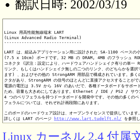
翻訳日時: 2002/03/19
Linux 用高性能無線端末 LART

(Linux Advanced Radio Terminal)

-------------------------------

LART は、組込みアプリケーション用に設計された SA-1100 ベースの小
(7.5 x 10cm) ボードです。32 MB の DRAM, 4MB のフラッシュ RO
コネクタ (訳注：設定により、ハードウェアハンドシェイク有りの単一 RS2
リンク、もしくはハンドシェイク無しの二つのリンク、のどちらかを選択で
ます) 、およびその他の StrongARM 用部品で構成されています。多くの
クタがあり、StrongARM の信号のほとんどに直接アクセスすることがで
電源の電圧は 3.5V から 16V のあいだで、各種ドータボードをサポート
ため、容量も大きめにしてあります。Ethernet / IDE / PS2 / サウ
4 つのペリフェラルを持つドータボードを開発中です。その他の多くのペリ
フェラルについては、それぞれ計画段階にあります。

このボードのハードウェア設計は、オープンライセンスで提供しています。
詳しくは LART のページ 
http://www.lart.tudelft.nl/
Linux カーネル 2.4 