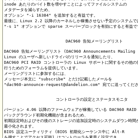
inode あたりのバイト数を増やすことによってファイルシステムの

メタデータを減らすため、

オプション "-i 16384" を追加すると有益です。

最後に、Linux 2.2 以降のカーネルしか稼働させない予定のシステムでは
"-s 1" オプションで sparse スーパーブロックを有効にすると有益で
		         DAC960 告知メーリングリスト

DAC960 告知メーリングリスト (DAC960 Announcements Mailing 
Linux のユーザへ新しいドライバのリリースを通知したり、

DAC960 PCI RAID コントローラの Linux サポートに関するその他の
行うためのフォーラムを提供しています。

メーリングリストに参加するには、

メッセージ本文に "subscribe" とだけ記載したメールを

"dac960-announce-request@dandelion.com" 宛てに送ってくだ
		     コントローラの設定とステータスモニタ

バージョン 4.06 以降のファームウェアが稼働している DAC960 RAID
バックグラウンド初期化機能が含まれるため、

初期設定時およびその後のストレージの追加設定時のシステムダウン時間が
最小化されます。

BIOS 設定ユーティリティ (BIOS 初期化シーケンス中に Alt-R

を押すことでアクセス可能) はコントローラを素早く設定でき、
