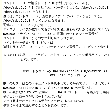
コントローラ C の論理ドライブ D に対応するデバイスは、

/dev/rd/cCdD として参照され、パーティションは /dev/rd/cCdDp1
/dev/rd/cCdDp7 となります。

例えば、コントローラ 2、論理ドライブ 5 のパーティション 3 は、

/dev/rd/c2d5p3 ということになります。

通常の SCSI ディスクと違って、

ディスクドライブが故障してもデバイス名が変わらない点に注意してくださ
DAC960 ドライバでは 48 - 55 の範囲にわたるメジャー番号が

コントローラ単位にひとつずつ割り当てられます。

マイナ番号を構成する 8 ビットは、

論理ドライブ用に 5 ビット、パーティション番号用に 3 ビットと分かれ
※ 訳注: 論理ドライブ用ビットが上位、パーティション番号用ビットが下
	 となります。

	  サポートされている DAC960/AcceleRAID/eXtremeRAID

			PCI RAID コントローラ

以下のリストはこのドキュメントを執筆している時点でサポートされている
DAC960, AcceleRAID および eXtremeRAID の一覧です。

以下の表にない Mylex 社製の PCI RAID コントローラを購入する場合
そのコントローラがサポートされているか、

または将来サポートされる予定かどうかを確認するために、

事前に筆者まで連絡することをお奨めします。
