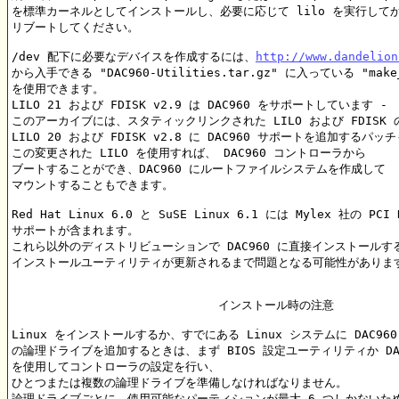
を標準カーネルとしてインストールし、必要に応じて lilo を実行してか
リブートしてください。

/dev 配下に必要なデバイスを作成するには、
http://www.dandelion
から入手できる "DAC960-Utilities.tar.gz" に入っている "make
を使用できます。

LILO 21 および FDISK v2.9 は DAC960 をサポートしています -

このアーカイブには、スタティックリンクされた LILO および FDISK 
LILO 20 および FDISK v2.8 に DAC960 サポートを追加するパ
この変更された LILO を使用すれば、 DAC960 コントローラから

ブートすることができ、DAC960 にルートファイルシステムを作成して

マウントすることもできます。

Red Hat Linux 6.0 と SuSE Linux 6.1 には Mylex 社の PC
サポートが含まれます。

これら以外のディストリビューションで DAC960 に直接インストールする
インストールユーティリティが更新されるまで問題となる可能性があります
			     インストール時の注意

Linux をインストールするか、すでにある Linux システムに DAC960

の論理ドライブを追加するときは、まず BIOS 設定ユーティリティか DAC
を使用してコントローラの設定を行い、

ひとつまたは複数の論理ドライブを準備しなければなりません。

論理ドライブごとに、使用可能なパーティションが最大 6 つしかないため