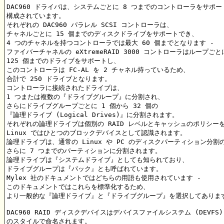
DAC960 ドライバは、システムごとに 8 つまでのコントローラをサポー
構成されています。

それぞれの DAC960 パラレル SCSI コントローラは、

チャネルごとに 15 個までのディスクドライブをサポートでき、

4 つのチャネルを持つコントローラでは最大 60 個までとなります -

ファイバーチャネルの eXtremeRAID 3000 コントローラはループごとに
125 個までのドライブをサポートし、

このコントローラは FC-AL を 2 チャネル持っているため、

合計で 250 ドライブとなります。

コントローラに接続されたドライブは、

1 つまたは複数の『ドライブグループ』に分割され、

さらにドライブグループごとに 1 個から 32 個の

『論理ドライブ (Logical Drives)』に分割されます。

それぞれの論理ドライブは個別の RAID レベルとキャッシュのポリシーを
Linux ではひとつのブロックデバイスとして認識されます。

論理ドライブは、通常の Linux や PC のディスクパーティション分割
さらに 7 つまでのパーティションに分割されます。

論理ドライブは『システムドライブ』としても知られており、

ドライブグループは『パック』とも呼ばれています。

Mylex 社のドキュメントではどちらの用語も使用されています -

このドキュメントではこれらを標準化するため、

より一般的な『論理ドライブ』と『ドライブグループ』を選択してあります
DAC960 RAID ディスクデバイスはデバイスファイルシステム (DEVFS)

のスタイルで命名されます。
