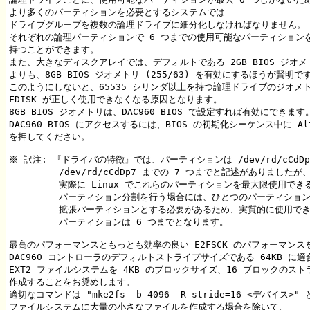
より多くのパーティションを必要とするシステムでは

ドライブグループを複数の論理ドライブに細分化しなければなりません。

それぞれの論理パーティションで 6 つまでの使用可能なパーティションを
持つことができます。

また、大きなディスクアレイでは、デフォルトである 2GB BIOS ジオメトリ 
よりも、8GB BIOS ジオメトリ (255/63) を有効にするほうが賢明です 
このようにしないと、65535 シリンダ以上を持つ論理ドライブのジオメト
FDISK が正しく使用できなくなる原因となります。

8GB BIOS ジオメトリは、DAC960 BIOS で設定すれば有効にできます。
DAC960 BIOS にアクセスするには、BIOS の初期化シーケンス中に Alt
を押してください。

※ 訳注: 『ドライバの特徴』では、パーティションは /dev/rd/cCdDp1
	 /dev/rd/cCdDp7 までの 7 つまでと記述がありましたが、

	 実際に Linux でこれらのパーティションを最大限使用できるように

	 パーティション分割を行う場合には、ひとつのパーティションを

	 拡張パーティションとする必要があるため、実質的に使用できる

	 パーティションは 6 つまでとなります。

最高のパフォーマンスともっとも効率の良い E2FSCK のパフォーマンス
DAC960 コントローラのデフォルトストライプサイズである 64KB に適
EXT2 ファイルシステムを 4KB のブロックサイズ、16 ブロックのスト
作成することをお奨めします。

適切なコマンドは "mke2fs -b 4096 -R stride=16 <デバイス>"
ファイルシステムに大量の小さなファイルを作成する場合を除いて、
