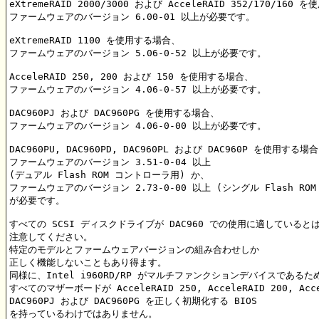
eXtremeRAID 2000/3000 および AcceleRAID 352/170/160 
ファームウェアのバージョン 6.00-01 以上が必要です。

eXtremeRAID 1100 を使用する場合、

ファームウェアのバージョン 5.06-0-52 以上が必要です。

AcceleRAID 250, 200 および 150 を使用する場合、

ファームウェアのバージョン 4.06-0-57 以上が必要です。

DAC960PJ および DAC960PG を使用する場合、

ファームウェアのバージョン 4.06-0-00 以上が必要です。

DAC960PU, DAC960PD, DAC960PL および DAC960P を使用する場合
ファームウェアのバージョン 3.51-0-04 以上

(デュアル Flash ROM コントローラ用) か、

ファームウェアのバージョン 2.73-0-00 以上 (シングル Flash ROM
が必要です。

すべての SCSI ディスクドライブが DAC960 での使用に適していると
注意してください。

特定のモデルとファームウェアバージョンの組み合わせしか

正しく機能しないこともあり得ます。

同様に、Intel i960RD/RP がマルチファンクションデバイスであるため
すべてのマザーボードが AcceleRAID 250, AcceleRAID 200, Accel
DAC960PJ および DAC960PG を正しく初期化する BIOS

を持っているわけではありません。
