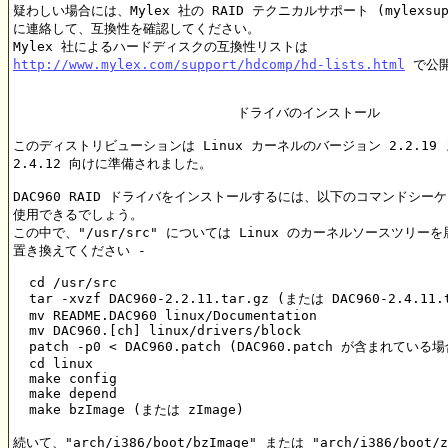
疑わしい場合には、Mylex 社の RAID テクニカルサポート (mylexsup@u
に連絡して、互換性を確認してください。

http://www.mylex.com/support/hdcomp/hd-lists.html
 で公
			    ドライバのインストール

このディストリビューションは Linux カーネルのバージョン 2.2.19 
2.4.12 向けに準備されました。

DAC960 RAID ドライバをインストールするには、以下のコマンドシーケ
使用できるでしょう。

この中で、"/usr/src" については Linux のカーネルソースツリーを
置き換えてください -

  cd /usr/src

  tar -xvzf DAC960-2.2.11.tar.gz (または DAC960-2.4.11.t
  mv README.DAC960 linux/Documentation

  mv DAC960.[ch] linux/drivers/block

  patch -p0 < DAC960.patch (DAC960.patch が含まれている場
  cd linux

  make config

  make depend

  make bzImage (または zImage)

続いて、"arch/i386/boot/bzImage" または "arch/i386/boot/zI