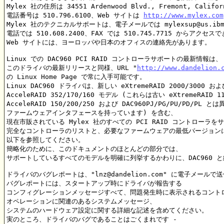
Mylex 社の住所は 34551 Ardenwood Blvd., Fremont, Californ
電話番号は 510.796.6100、Web サイトは 
http://www.mylex.com
Mylex 社のテクニカルサポートは、電子メールでは mylexsup@us.ibm.
電話では 510.608.2400、FAX では 510.745.7715 からアクセスで
Web サイトには、ヨーロッパや日本のオフィスの連絡先があります。

Linux での DAC960 PCI RAID コントローラサポートの最新情報は、

このドライバの最新リリースと同様、URL "
http://www.dandelion.
の Linux Home Page で常に入手可能です。

Linux DAC960 ドライバは、新しい eXtremeRAID 2000/3000 および
AcceleRAID 352/170/160 モデル (これらは古い eXtremeRAID 110
AcceleRAID 150/200/250 および DAC960PJ/PG/PU/PD/PL
ファームウェアインタフェースを持っています) を含む、

現在市販されている Mylex 社のすべての PCI RAID コントローラを
完全なコントローラのリストと、必要なファームウェアの最低バージョンに
以下を参照してください。

簡略化のために、このドキュメントのほとんどの部分では、

サポートしているすべてのモデルを明確に列挙するかわりに、DAC960 と
ドライバのバグレポートは、"lnz@dandelion.com" に電子メールで
バグレポートには、スタートアップ時にドライバが報告する

コンフィグレーションメッセージすべて、問題発生時に表示されるコントロ
オペレーションに関連のあるシステムメッセージ、

システムのハードウェア設定に関する詳細な記述を含めてください。

実のところ、ドライバのバグであることはごくまれです -
