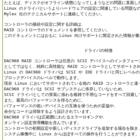
たとえば、ディスクがオフライン状態になってしまうなどの問題に直面した
Linux のドライバというよりハードウェアの設定に関連している問題なの
Mylex 社のテクニカルサポートに連絡してください。

コントローラの接続や設定に関する詳細は、

RAID コントローラのドキュメントを参照してください。

このドキュメントにはおもに Linux 向けサポートに限定された情報が書
				ドライバの特徴

DAC960 RAID コントローラは任意の SCSI デバイスへのインタフェース
としてではなく、純粋に高性能な RAID コントローラとしてサポートされ
Linux の DAC960 ドライバは SCSI や IDE ドライバと同じレベルの
ブロックデバイスのレベルで動作します。

現在 Linux においてサポートされている他の RAID コントローラと違っ
DAC960 ドライバは SCSI サブシステムに依存していないため、

SCSI ドライバとしての実装に係わる複雑で不用なコードをすべて回避して
また、最高のパフォーマンスを得るために、

パフォーマンスの低いデバイスとの互換を保つための妥協や、

余分なコードは排除するよう設計されています。

DAC960 ドライバは広範囲にわたるエラーロギングや、

オンライン設定管理機能を含んでいます。

コントローラの初期設定や新しいディスクドライブを追加する場合を除き、
システム稼働中に Linux からほぼすべての操作を行うことができます。
