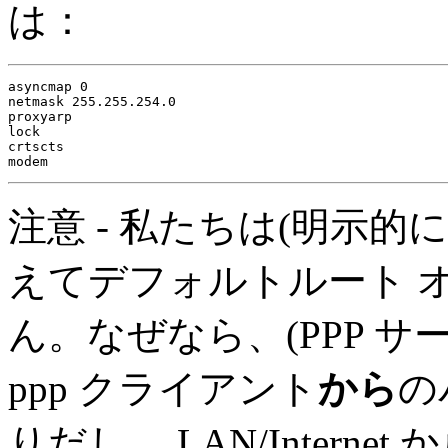
は：
asyncmap 0

netmask 255.255.254.0

proxyarp

lock

crtscts

注意 - 私たちは(明示的
えてデフォルトルート 
ん。なぜなら、(PPP サ
ppp クライアント
から
の
りだし、 LAN/Inter