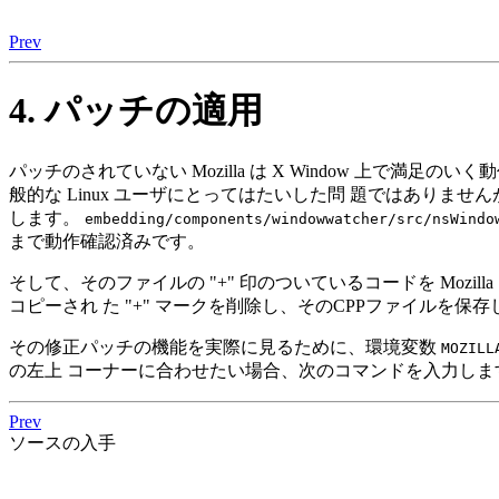
Prev
4. パッチの適用
パッチのされていない Mozilla は X Window 上で満足
般的な Linux ユーザにとってはたいした問 題ではありま
します。
embedding/components/windowwatcher/src/nsWindo
まで動作確認済みです。
そして、そのファイルの
"+"
印のついているコードを Mozill
コピーされ た
"+"
マークを削除し、そのCPPファイルを保存
その修正パッチの機能を実際に見るために、環境変数
MOZILL
の左上 コーナーに合わせたい場合、次のコマンドを入力しま
Prev
ソースの入手