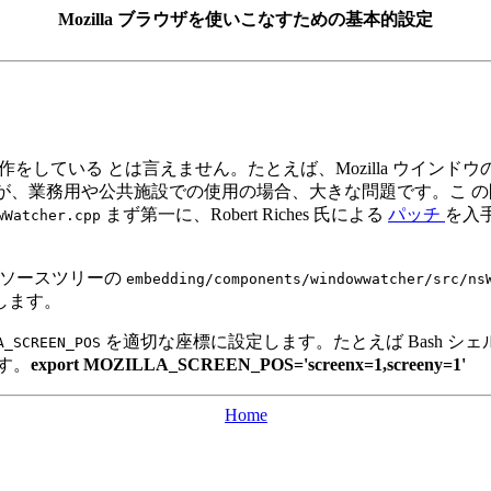
Mozilla ブラウザを使いこなすための基本的設定
のいく動作をしている とは言えません。たとえば、Mozilla ウイ
せんが、業務用や公共施設での使用の場合、大きな問題です。こ 
まず第一に、Robert Riches 氏による
パッチ
を入手
wWatcher.cpp
a ソースツリーの
embedding/components/windowwatcher/src/ns
します。
を適切な座標に設定します。たとえば Bash シ
A_SCREEN_POS
す。
export MOZILLA_SCREEN_POS='screenx=1,screeny=1'
Home