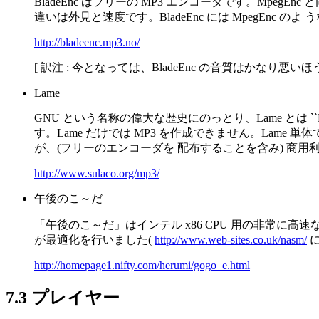
BladeEnc はフリーの MP3 エンコーダです。Mpeg
違いは外見と速度です。BladeEnc には MpegEnc
http://bladeenc.mp3.no/
[ 訳注 : 今となっては、BladeEnc の音質はかなり悪
Lame
GNU という名称の偉大な歴史にのっとり、Lame とは ``LAME
す。Lame だけでは MP3 を作成できません。Lame
が、(フリーのエンコーダを 配布することを含み) 商用利用には F
http://www.sulaco.org/mp3/
午後のこ～だ
「午後のこ～だ」はインテル x86 CPU 用の非常に高速な 
が最適化を行いました(
http://www.web-sites.co.uk/nasm/
に
http://homepage1.nifty.com/herumi/gogo_e.html
7.3 プレイヤー