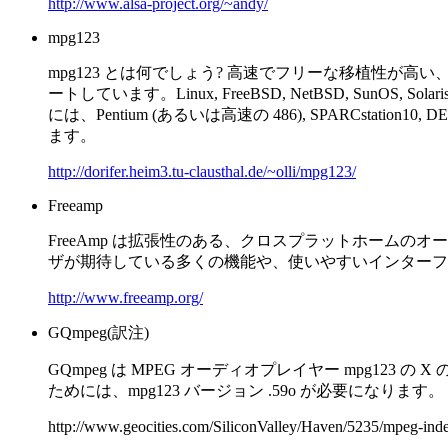
http://www.alsa-project.org/~andy/
mpg123
mpg123 とは何でしょう? 高速でフリーな移植性が高い、UNI
ートしています。Linux, FreeBSD, NetBSD, SunOS, 
には、Pentium (あるいは高速の 486), SPARCstatio
ます。
http://dorifer.heim3.tu-clausthal.de/~olli/mpg123/
Freeamp
FreeAmp は拡張性のある、クロスプラットホームのオ
ザが期待している多くの機能や、使いやすいインターフ
http://www.freeamp.org/
GQmpeg(訳注)
GQmpeg は MPEG オーディオプレイヤー mpg12
ためには、mpg123 バージョン .59o が必要になります。
http://www.geocities.com/SiliconValley/Haven/5235/mpeg-ind