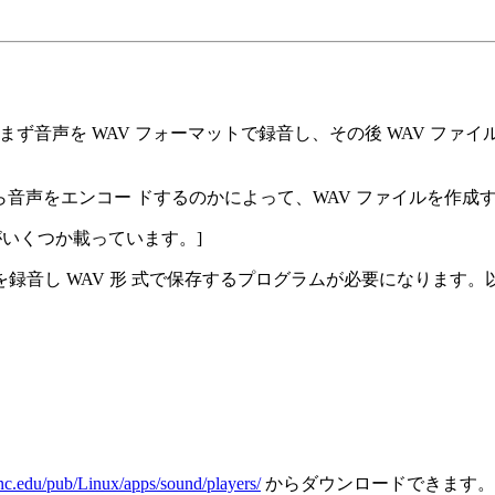
。まず音声を WAV フォーマットで録音し、その後 WAV ファ
ら音声をエンコー ドするのかによって、WAV ファイルを作成
がいくつか載っています。]
音し WAV 形 式で保存するプログラムが必要になります。
.unc.edu/pub/Linux/apps/sound/players/
からダウンロードできます。