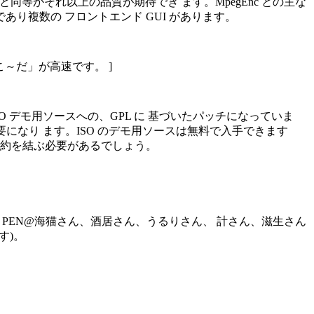
コーダと同等かそれ以上の品質が期待でき ます。MpegEnc との主な
速であり複数の フロントエンド GUI があります。
のこ～だ」が高速です。 ]
ist10 ISO デモ用ソースへの、GPL に 基づいたパッチになっていま
が必要になり ます。ISO のデモ用ソースは無料で入手できます
イセンス契約を結ぶ必要があるでしょう。
にしており、PEN@海猫さん、酒居さん、うるりさん、 計さん、滋生さん
す)。