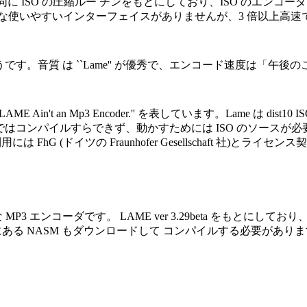
Enc と同に ISO の圧縮ルー チンをもとにしており、ISO のエン
 のよ うな使いやすいインターフェイスがありませんが、3 倍以上高
いほうです。音質 は ``Lame'' が優秀で、エンコード速度は「午後
 Ain't an Mp3 Encoder.'' を表しています。Lame は d
 単体ではコンパイルすらできず、動かすためには ISO のソース
hG (ドイツの Fraunhofer Gesellschaft 社)とラ
MP3 エンコーダです。 LAME ver 3.29beta をもと
ある NASM もダウンロードして コンパイルする必要がありま