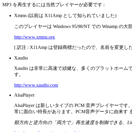
MP3 を再生するには当然プレイヤーが必要です :
Xmms (以前は X11Amp として知られていました)
このプレイヤーは Windows 95/98/NT での Win
http://www.xmms.org
[ 訳注 : X11Amp は登録商標だったので、名前を
Xaudio
Xaudio は非常に高速で頑健な、多くのプラットホームで
す。
http://www.xaudio.com
AlsaPlayer
AlsaPlayer は新しいタイプの PCM 音声プレイヤ
常に面白い特長があります。PCM音声データに由来す
順方向と逆方向の「両方で」再生速度を制御できる、Linux 