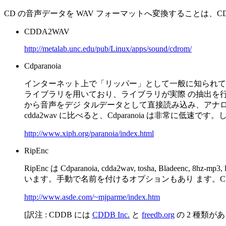
CD の音声データを WAV フォーマットへ変換することは、CD
CDDA2WAV
http://metalab.unc.edu/pub/Linux/apps/sound/cdrom/
Cdparanoia
インターネット上で「リッパー」として一般に知られている Compac
ライブラリを用いており、ライブラリが実際 の抽出を行います (Pa
から音声をデジ タルデータとして直接読み込み、アナログ部分
cdda2wav に比べると、Cdparanoia は非常
http://www.xiph.org/paranoia/index.html
RipEnc
RipEnc は Cdparanoia, cdda2wav, tosha,
います。手動で名前を付けるオプションもあり ます。CD
http://www.asde.com/~mjparme/index.htm
[訳注 : CDDB には
CDDB Inc.
と
freedb.org
の 2 種類が