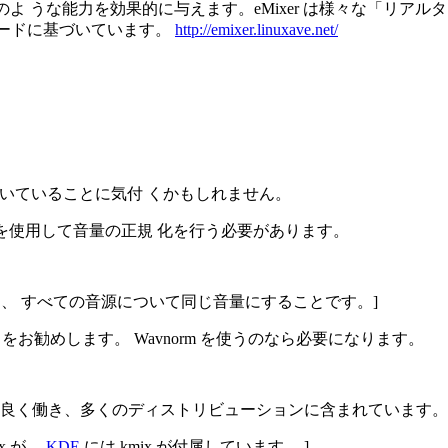
よ うな能力を効果的に与えます。eMixer は様々な「リアルタイ
コードに基づいています。
http://emixer.linuxave.net/
ついていることに気付 くかもしれません。
rm を使用して音量の正規 化を行う必要があります。
を、 すべての音源について同じ音量にすることです。]
お勧めします。 Wavnorm を使うのなら必要になります。
r は良く働き、多くのディストリビューションに含まれています。
ix が、
KDE
には kmix が付属しています。 ]