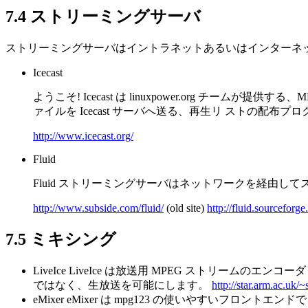
7.4 ストリーミングサーバ
ストリーミングサーバはイントラネットあるいはインターネット
Icecast
ようこそ! Icecast は linuxpower.org チームが提供す
ァイルを Icecast サーバへ送る、再生リ ストの配布プ
http://www.icecast.org/
Fluid
Fluid ストリーミングサーバはネットワークを経由して
http://www.subside.com/fluid/
(old site)
http://fluid.sourceforge.
7.5 ミキシング
LiveIce LiveIce は放送用 MPEG ストリームのエン
ではなく、生放送を可能にします。
http://star.arm.ac.uk/
eMixer eMixer は mpg123 の使いやすいフロン