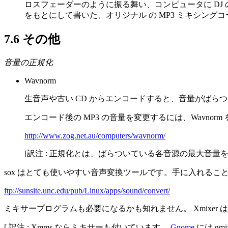
ロスフェーダーのように振る舞い、コンピュータに DJ の
をもとにして書いた、オリジナル の MP3 ミキシング
7.6 その他
音量の正規化
Wavnorm
生音声や古い CD からエンコードすると、音量がばら
エンコード後の MP3 の音量を変更するには、Wavno
http://www.zog.net.au/computers/wavnorm/
[訳注 : 正規化とは、ばらついている各音源の最大音量
sox はとても使いやすい音声変換ツールです。手に入れることを
ftp://sunsite.unc.edu/pub/Linux/apps/sound/convert/
ミキサープログラムも必要になるかも知れません。 Xmixe
[ 訳注 : Xmms ならミキサーも付いています。
Gnome
には gm