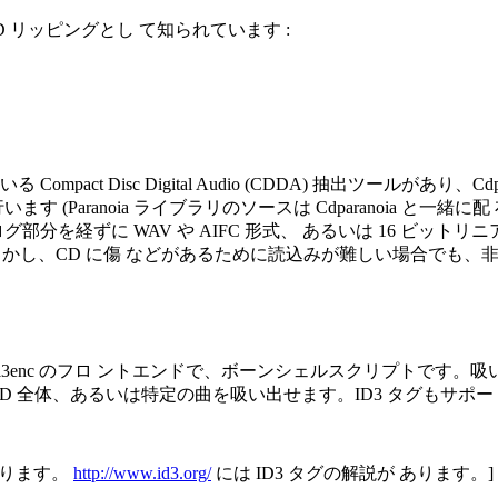
 リッピングとし て知られています :
t Disc Digital Audio (CDDA) 抽出ツールがあり、Cd
ranoia ライブラリのソースは Cdparanoia と一緒に配 布され
を経ずに WAV や AIFC 形式、 あるいは 16 ビットリ
に低速です。しかし、CD に傷 などがあるために読込みが難しい場合で
 Bladeenc, 8hz-mp3, l3enc のフロ ントエンドで、ボーンシェ
 全体、あるいは特定の曲を吸い出せます。ID3 タグもサポー
あります。
http://www.id3.org/
には ID3 タグの解説が あります。]