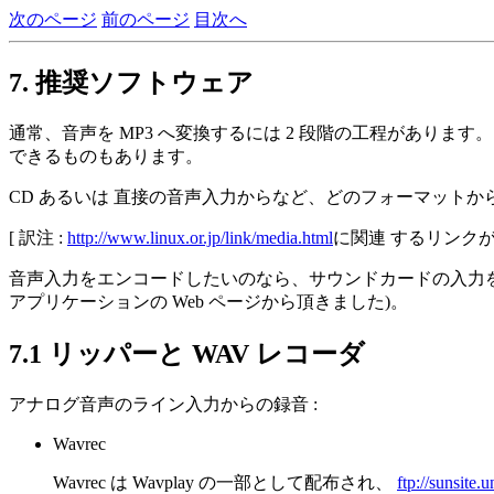
次のページ
前のページ
目次へ
7. 推奨ソフトウェア
通常、音声を MP3 へ変換するには 2 段階の工程があります
できるものもあります。
CD あるいは 直接の音声入力からなど、どのフォーマットか
[ 訳注 :
http://www.linux.or.jp/link/media.html
に関連 するリンク
音声入力をエンコードしたいのなら、サウンドカードの入力を録
アプリケーションの Web ページから頂きました)。
7.1 リッパーと WAV レコーダ
アナログ音声のライン入力からの録音 :
Wavrec
Wavrec は Wavplay の一部として配布され、
ftp://sunsite