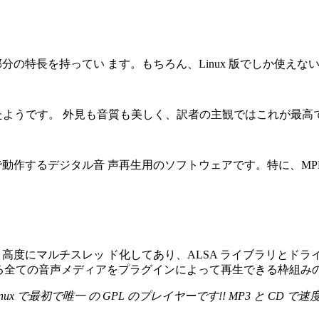
amp の大部分の特長を持ってい ます。もちろん、Linux 版でしか
変更したようです。 外見も音質も美しく、訳者の主観ではこれが最高で
動作するデジタル音 声再生用のソフトウェアです。特に、MPEG オー
ーです。高度にマルチスレッ ド化してあり、ALSA ライブラリとドライ
 る全ての音声メディアをプラグインによって再生できる枠組み
で最初で唯一 の GPL のプレイヤーです!! MP3 と CD で