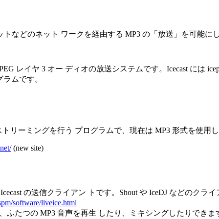
などのネット ワークを経由する MP3 の「放送」を可能に
る、MPEG レイヤ 3 オー ディオの放送システムです。Icecast には ice
ログラムです。
ストリーミングを行う プログラムで、現在は MP3 形式を使用
net/
(new site)
コーダ Icecast の送信クライアン トです。Shout や IceDJ
~spm/software/liveice.html
トエンドで、ふたつの MP3 音声を再生 したり、ミキシングしたりでき