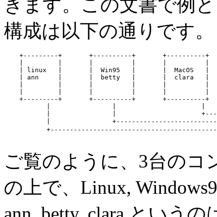
きます。この文書で例と
構成は以下の通りです。
    +---------+       +----------+       +----------+

    |         |       |          |       |          |

    | linux   |       |  Win95   |       |  MacOS   |

    | ann     |       |  betty   |       |  clara   |

    |         |       |          |       |          |

    |         |       |          |       |          |

    +---------+       +----------+       +----------+

           |                |                      |   
           |                |                      +---
           |                +-------------------------
           +-------------------------------------------
ご覧のように、3台のコ
の上で、Linux, Window
ann, betty, clar