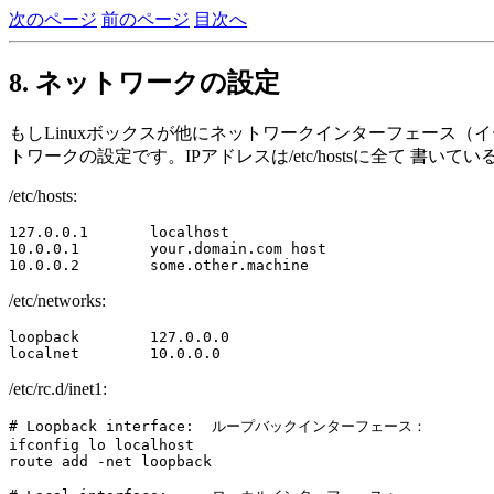
次のページ
前のページ
目次へ
8. ネットワークの設定
もしLinuxボックスが他にネットワークインターフェース（
トワークの設定です。IPアドレスは/etc/hostsに全て 書
/etc/hosts:
127.0.0.1       localhost

10.0.0.1        your.domain.com host

/etc/networks:
loopback        127.0.0.0

/etc/rc.d/inet1:
# Loopback interface:  ループバックインターフェース：

ifconfig lo localhost

route add -net loopback
