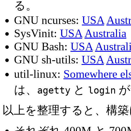
る。
GNU ncurses:
USA
Austr
SysVinit:
USA
Australia
GNU Bash:
USA
Austral
GNU sh-utils:
USA
Austr
util-linux:
Somewhere el
は、
と
が
agetty
login
以上を整理すると、構築
それぞれ 400M と 